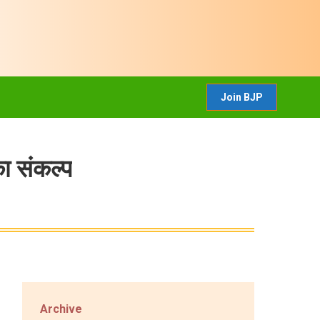
CONTACT US
Join BJP
Join BJP
ा संकल्प
Archive