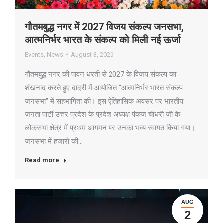
गौतमबुद्ध नगर में 2027 विजय संकल्प जनसभा,
आत्मनिर्भर भारत के संकल्प को मिली नई ऊर्जा
Events
,
News
August 3, 2026
गौतमबुद्ध नगर की पावन धरती से 2027 के विजय संकल्प का
शंखनाद करते हुए दादरी में आयोजित “आत्मनिर्भर भारत संकल्प
जनसभा” में सहभागिता की। इस ऐतिहासिक अवसर पर भारतीय
जनता पार्टी उत्तर प्रदेश के प्रदेश अध्यक्ष पंकज चौधरी जी के
लोकसभा क्षेत्र में प्रथम आगमन पर उनका भव्य स्वागत किया गया।
जनसभा में हजारों की…
Read more
AUG
2