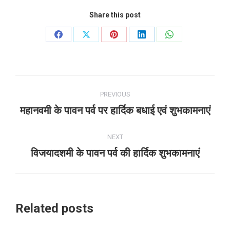
Share this post
Share
Share
Share
Share
Share
on
on
on
on
on
Facebook
X
Pinterest
LinkedIn
WhatsApp
Post
PREVIOUS
navigation
महानवमी के पावन पर्व पर हार्दिक बधाई एवं शुभकामनाएं
Previous
post:
NEXT
विजयादशमी के पावन पर्व की हार्दिक शुभकामनाएं
Next
post:
Related posts