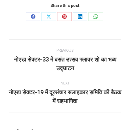
Share this post
Share
Share
Share
Share
Share
on
on
on
on
on
Facebook
X
Pinterest
LinkedIn
WhatsApp
Post
PREVIOUS
navigation
नोएडा सेक्टर-33 में बसंत उत्सव फ्लावर शो का भव्य
Previous
उद्घाटन
post:
NEXT
नोएडा सेक्टर-19 में दूरसंचार सलाहकार समिति की बैठक
Next
में सहभागिता
post: