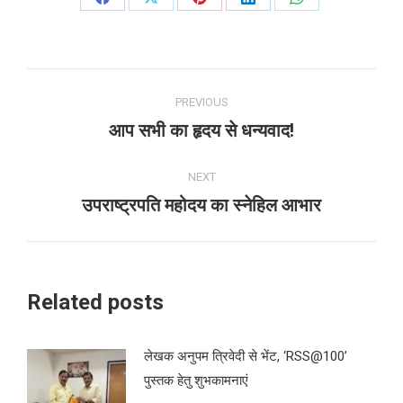
Share
Share
Share
Share
Share
on
on
on
on
on
Facebook
X
Pinterest
LinkedIn
WhatsApp
Post
PREVIOUS
navigation
आप सभी का हृदय से धन्यवाद!
Previous
post:
NEXT
उपराष्ट्रपति महोदय का स्नेहिल आभार
Next
post:
Related posts
लेखक अनुपम त्रिवेदी से भेंट, ‘RSS@100’
पुस्तक हेतु शुभकामनाएं