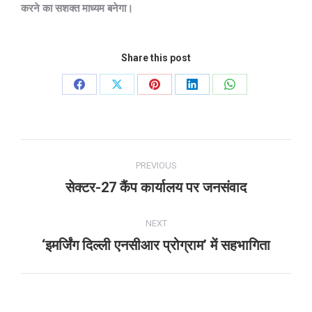
करने का सशक्त माध्यम बनेगा।
Share this post
Share
Share
Share
Share
Share
on
on
on
on
on
Facebook
X
Pinterest
LinkedIn
WhatsApp
Post
PREVIOUS
navigation
सेक्टर-27 कैंप कार्यालय पर जनसंवाद
Previous
post:
NEXT
‘इमर्जिंग दिल्ली एनसीआर प्रोग्राम’ में सहभागिता
Next
post: