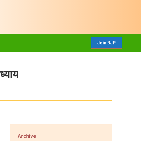
CONTACT US
Join BJP
Join BJP
ध्याय
Archive