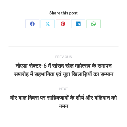
Share this post
Share
Share
Share
Share
Share
on
on
on
on
on
Facebook
X
Pinterest
LinkedIn
WhatsApp
Post
PREVIOUS
navigation
नोएडा सेक्टर-6 में सांसद खेल महोत्सव के समापन
Previous
समारोह में सहभागिता एवं युवा खिलाड़ियों का सम्मान
post:
NEXT
वीर बाल दिवस पर साहिबजादों के शौर्य और बलिदान को
Next
नमन
post: