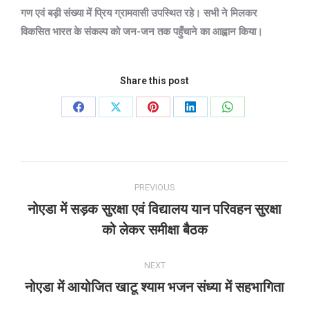
गण एवं बड़ी संख्या में प्रिय ग्रामवासी उपस्थित रहे। सभी ने मिलकर
विकसित भारत के संकल्प को जन-जन तक पहुँचाने का आह्वान किया।
Share this post
Share
Share
Share
Share
Share
on
on
on
on
on
Facebook
X
Pinterest
LinkedIn
WhatsApp
Post
PREVIOUS
navigation
नोएडा में सड़क सुरक्षा एवं विद्यालय यान परिवहन सुरक्षा
Previous
को लेकर समीक्षा बैठक
post:
NEXT
नोएडा में आयोजित खाटू श्याम भजन संध्या में सहभागिता
Next
post: