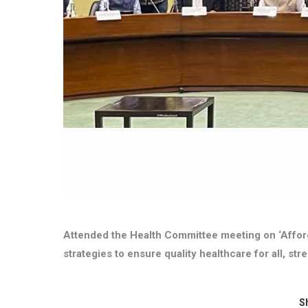
Attended the Health Committee meeting on ‘Afford
strategies to ensure quality healthcare for all, str
Sh