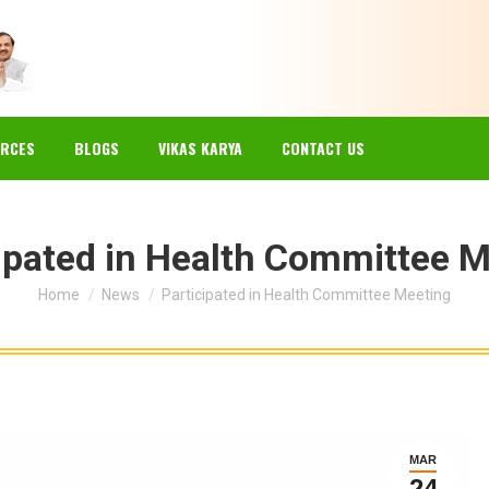
EWS
GALLERY
RESOURCES
BLOGS
VIKAS KARYA
RCES
BLOGS
VIKAS KARYA
CONTACT US
ipated in Health Committee 
You are here:
Home
News
Participated in Health Committee Meeting
MAR
24