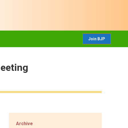
CONTACT US
Join BJP
Join BJP
Meeting
Archive