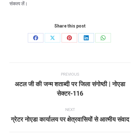
संकल्प लें।
Share this post
Share
Share
Share
Share
Share
on
on
on
on
on
Facebook
X
Pinterest
LinkedIn
WhatsApp
Post
PREVIOUS
navigation
अटल जी की जन्म शताब्दी पर जिला संगोष्ठी | नोएडा
Previous
सेक्टर-116
post:
NEXT
ग्रेटर नोएडा कार्यालय पर क्षेत्रवासियों से आत्मीय संवाद
Next
post: