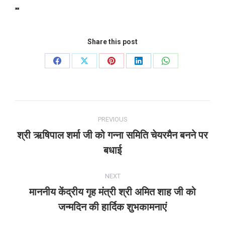
Share this post
Share
Share
Share
Share
Share
on
on
on
on
on
Facebook
X
Pinterest
LinkedIn
WhatsApp
Post
PREVIOUS
navigation
श्री ऋषिपाल शर्मा जी को गन्ना समिति चेयरमैन बनने पर
Previous
बधाई
post:
NEXT
माननीय केंद्रीय गृह मंत्री श्री अमित शाह जी को
Next
जन्मदिन की हार्दिक शुभकामनाएं
post: