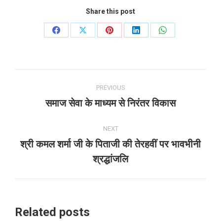
Share this post
Share
Share
Share
Share
Share
on
on
on
on
on
Facebook
X
Pinterest
LinkedIn
WhatsApp
Post
PREVIOUS
navigation
समाज सेवा के माध्यम से निरंतर विकास
Previous
post:
NEXT
श्री कमल शर्मा जी के पिताजी की तेरहवीं पर भावभीनी
Next
श्रद्धांजलि
post:
Related posts