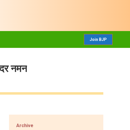
CONTACT US
Join BJP
Join BJP
ादर नमन
Archive