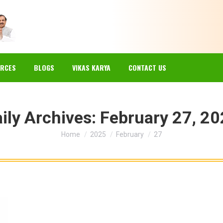
EWS
GALLERY
RESOURCES
BLOGS
VIKAS KARYA
RCES
BLOGS
VIKAS KARYA
CONTACT US
ily Archives:
February 27, 2
You are here:
Home
2025
February
27