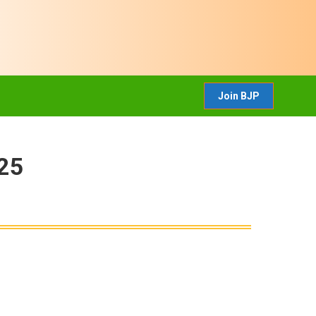
CONTACT US
Join BJP
Join BJP
025