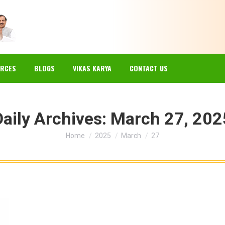
EWS
GALLERY
RESOURCES
BLOGS
VIKAS KARYA
RCES
BLOGS
VIKAS KARYA
CONTACT US
Daily Archives:
March 27, 202
You are here:
Home
2025
March
27