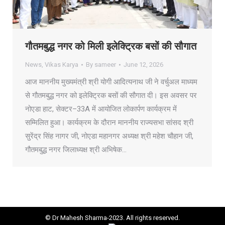
गौतमबुद्ध नगर को मिली इलेक्ट्रिक बसों की सौगात
News
,
Vikas Karya
By
sameer
June 12, 2026
आज माननीय मुख्यमंत्री श्री योगी आदित्यनाथ जी ने वर्चुअल माध्यम
से गौतमबुद्ध नगर को इलेक्ट्रिक बसों की सौगात दी। इस अवसर पर
नोएडा हाट, सेक्टर–33A में आयोजित लोकार्पण कार्यक्रम में
सम्मिलित हुआ। कार्यक्रम के दौरान माननीय राज्यसभा सांसद श्री
सुरेंद्र सिंह नागर जी, नोएडा महानगर अध्यक्ष श्री महेश चौहान जी,
गौतमबुद्ध नगर जिलाध्यक्ष श्री अभिषेक…
© Dr Mahesh Sharma-2023. All rights reserved.