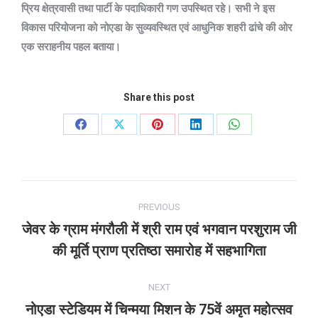
प्रिय क्षेत्रवासी तथा पार्टी के पदाधिकारी गण उपस्थित रहे। सभी ने इस
विकास परियोजना को नोएडा के सुव्यवस्थित एवं आधुनिक शहरी ढांचे की ओर
एक सराहनीय पहल बताया।
Share this post
Share
Share
Share
Share
Share
on
on
on
on
on
Facebook
X
Pinterest
LinkedIn
WhatsApp
Post
PREVIOUS
navigation
जेवर के ग्राम मंगरौली में श्री राम एवं भगवान परशुराम जी
Previous
की मूर्ति प्राण प्रतिष्ठा समारोह में सहभागिता
post:
NEXT
नोएडा स्टेडियम में चिन्मया मिशन के 75वें अमृत महोत्सव