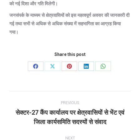
को नई दिशा और गति मिलेगी।
जनसंपर्क के माध्यम से क्षेत्रवासियों को इस महत्वपूर्ण अवसर की जानकारी दी
गई तथा सभी से अधिक से अधिक संख्या में सहभागिता का आग्रह किया
गया।
Share this post
Share
Share
Share
Share
Share
on
on
on
on
on
Facebook
X
Pinterest
LinkedIn
WhatsApp
Post
PREVIOUS
navigation
सेक्टर-27 कैंप कार्यालय पर क्षेत्रवासियों से भेंट एवं
Previous
जिला कार्यसमिति सदस्यों से संवाद
post:
NEXT