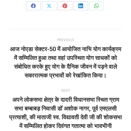
Share
Share
Share
Share
Share
on
on
on
on
on
Facebook
X
Pinterest
LinkedIn
WhatsApp
Post
PREVIOUS
navigation
आज नोएडा सेक्टर-50 में आयोजित नाभि योग कार्यक्रम
में सम्मिलित हुआ तथा वहां उपस्थित योग साधकों को
Previous
संबोधित करके हुए योग के दैनिक जीवन में पड़ने वाले
post:
सकारात्मक प्रभावों को रेखांकित किया।
NEXT
अपने लोकसभा क्षेत्र के दादरी विधानसभा स्थित ग्राम
सभा बम्बाबड़ निवासी डॉ अशोक नागर, पूर्व एमएलसी
प्रत्याशी, की माताजी स्व. विद्यावती देवी जी की शोकसभा
Next
में सम्मिलित होकर दिवंगत गतात्मा को भावभीनी
post: