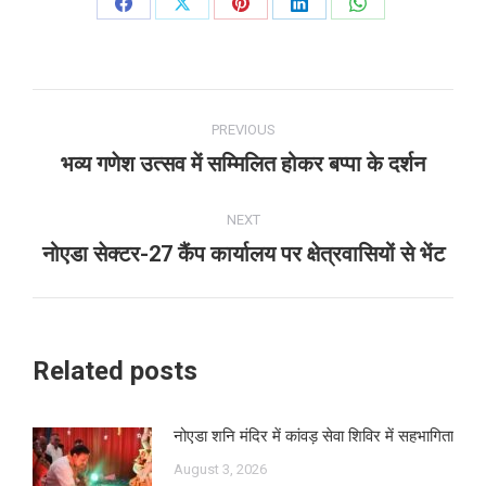
Share
Share
Share
Share
Share
on
on
on
on
on
Facebook
X
Pinterest
LinkedIn
WhatsApp
Post
PREVIOUS
navigation
भव्य गणेश उत्सव में सम्मिलित होकर बप्पा के दर्शन
Previous
post:
NEXT
नोएडा सेक्टर-27 कैंप कार्यालय पर क्षेत्रवासियों से भेंट
Next
post:
Related posts
नोएडा शनि मंदिर में कांवड़ सेवा शिविर में सहभागिता
August 3, 2026