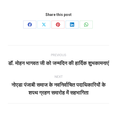
Share this post
Share
Share
Share
Share
Share
on
on
on
on
on
Facebook
X
Pinterest
LinkedIn
WhatsApp
Post
PREVIOUS
navigation
डॉ. मोहन भागवत जी को जन्मदिन की हार्दिक शुभकामनाएं
Previous
post:
NEXT
नोएडा पंजाबी समाज के नवनिर्वाचित पदाधिकारियों के
Next
शपथ ग्रहण समारोह में सहभागिता
post: