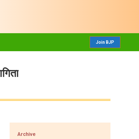
CONTACT US
Join BJP
Join BJP
ागिता
Archive