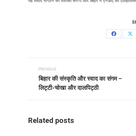
यह संवाद संगठन को सशक्त करेगा और बिहार में एनडीए की ऐतिहासि
Sh
Share
Sh
on
on
Facebook
X
Post
PREVIOUS
navigation
बिहार की संस्कृति और स्वाद का संगम –
Previous
लिट्टी-चोखा और दालपिट्ठी
post:
Related posts