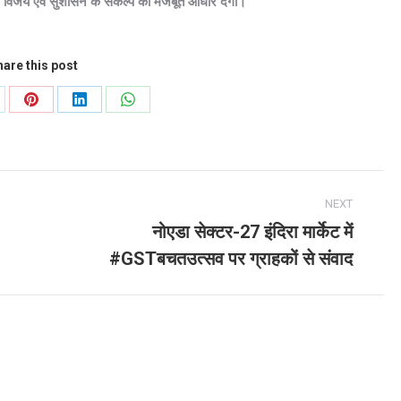
क विजय एवं सुशासन के संकल्प को मजबूत आधार देगा।
are this post
are
Share
Share
Share
on
on
on
Pinterest
LinkedIn
WhatsApp
NEXT
नोएडा सेक्टर-27 इंदिरा मार्केट में
Next
#GSTबचतउत्सव पर ग्राहकों से संवाद
post: