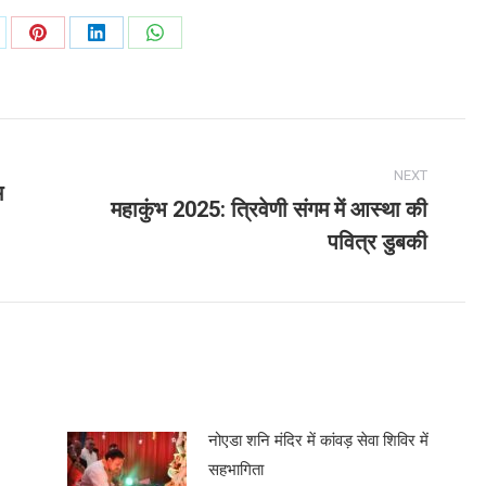
are
Share
Share
Share
on
on
on
Pinterest
LinkedIn
WhatsApp
NEXT
म
महाकुंभ 2025: त्रिवेणी संगम में आस्था की
Next
पवित्र डुबकी
post:
नोएडा शनि मंदिर में कांवड़ सेवा शिविर में
सहभागिता