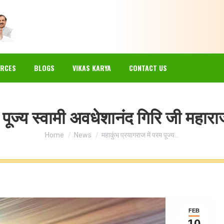
EWS
GALLERY
RESOURCES
BLOGS
VIKAS KARYA
RCES
BLOGS
VIKAS KARYA
CONTACT US
 पूज्य स्वामी अवधेशानंद गिरि जी महारा
You are here:
Home
News
महाकुंभ प्रयागराज में परम पूज्य…
FEB
10