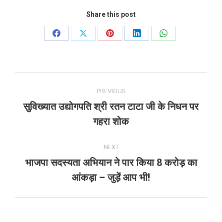
Share this post
Share
Share
Share
Share
Share
on
on
on
on
on
Facebook
X
Pinterest
LinkedIn
WhatsApp
Post
PREVIOUS
navigation
सुविख्यात उद्योगपति श्री रतन टाटा जी के निधन पर
Previous
गहरा शोक
post:
NEXT
भाजपा सदस्यता अभियान ने पार किया 8 करोड़ का
Next
आंकड़ा – जुड़ें आप भी!
post: