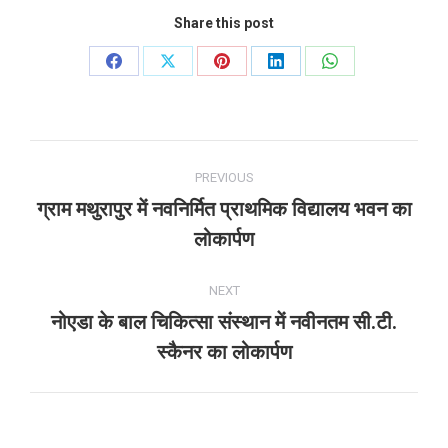
Share this post
Share
Share
Share
Share
Share
on
on
on
on
on
Facebook
X
Pinterest
LinkedIn
WhatsApp
Post
PREVIOUS
navigation
ग्राम मथुरापुर में नवनिर्मित प्राथमिक विद्यालय भवन का
Previous
लोकार्पण
post:
NEXT
नोएडा के बाल चिकित्सा संस्थान में नवीनतम सी.टी.
Next
स्कैनर का लोकार्पण
post: