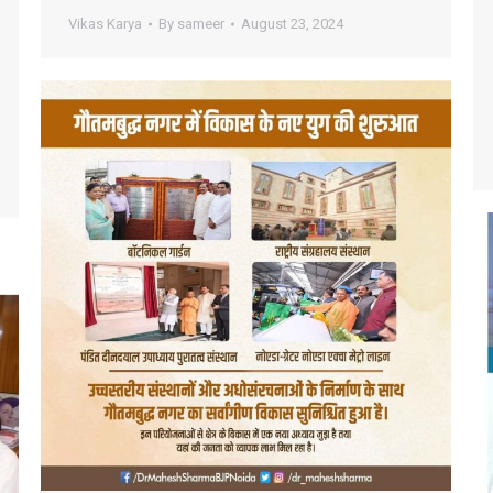
Vikas Karya
By
sameer
August 23, 2024