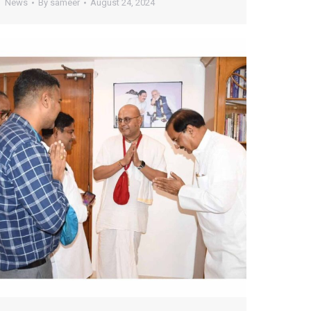
News
By
sameer
August 24, 2024