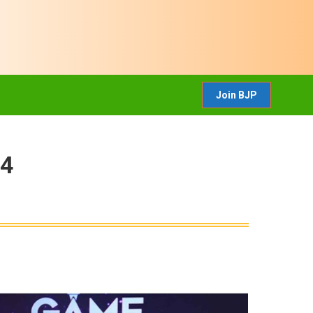
CONTACT US
Join BJP
Join BJP
24