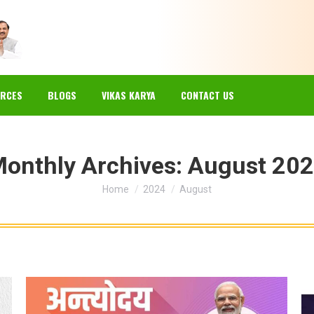
EWS
GALLERY
RESOURCES
BLOGS
VIKAS KARYA
RCES
BLOGS
VIKAS KARYA
CONTACT US
onthly Archives:
August 20
You are here:
Home
2024
August