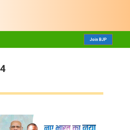
CONTACT US
Join BJP
Join BJP
24