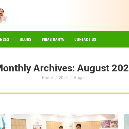
EWS
GALLERY
RESOURCES
BLOGS
VIKAS KARYA
RCES
BLOGS
VIKAS KARYA
CONTACT US
onthly Archives:
August 20
You are here:
Home
2024
August