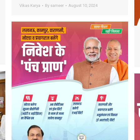
Vikas Karya
By
sameer
August 10, 2024