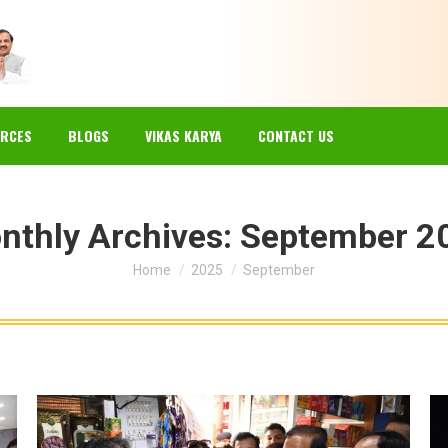
EWS
GALLERY
RESOURCES
BLOGS
VIKAS KARYA
RCES
BLOGS
VIKAS KARYA
CONTACT US
nthly Archives:
September 2
You are here:
Home
2025
September