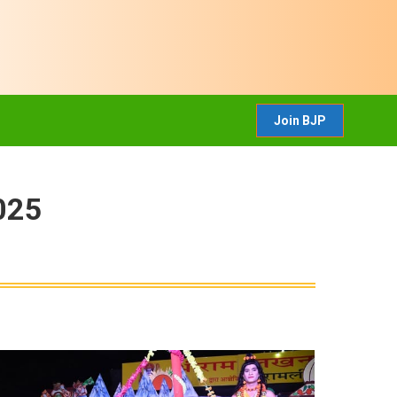
CONTACT US
Join BJP
Join BJP
025