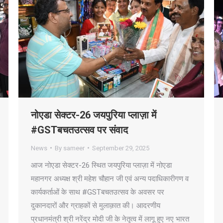
नोएडा सेक्टर-26 जयपुरिया प्लाज़ा में
#GSTबचतउत्सव पर संवाद
News
By
sameer
September 29, 2025
आज नोएडा सेक्टर-26 स्थित जयपुरिया प्लाज़ा में नोएडा
महानगर अध्यक्ष श्री महेश चौहान जी एवं अन्य पदाधिकारीगण व
कार्यकर्ताओं के साथ #GSTबचतउत्सव के अवसर पर
दुकानदारों और ग्राहकों से मुलाक़ात की। आदरणीय
प्रधानमंत्री श्री नरेंद्र मोदी जी के नेतृत्व में लागू हुए नए भारत