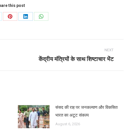
are this post
are
Share
Share
Share
on
on
on
Pinterest
LinkedIn
WhatsApp
NEXT
केंद्रीय मंत्रियों के साथ शिष्टाचार भेंट
Next
post:
संसद की राह पर जनकल्याण और विकसित
भारत का अटूट संकल्प
August 6, 2026