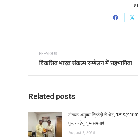
Sh
Share
Sh
on
on
Facebook
X
Post
PREVIOUS
navigation
विकसित भारत संकल्प सम्मेलन में सहभागिता
Previous
post:
Related posts
लेखक अनुपम त्रिवेदी से भेंट, ‘RSS@100’
पुस्तक हेतु शुभकामनाएं
August 8, 2026