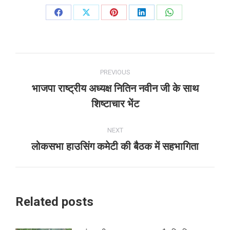
Share
Share
Share
Share
Share
on
on
on
on
on
Facebook
X
Pinterest
LinkedIn
WhatsApp
Post
PREVIOUS
navigation
भाजपा राष्ट्रीय अध्यक्ष नितिन नवीन जी के साथ
Previous
शिष्टाचार भेंट
post:
NEXT
लोकसभा हाउसिंग कमेटी की बैठक में सहभागिता
Next
post:
Related posts