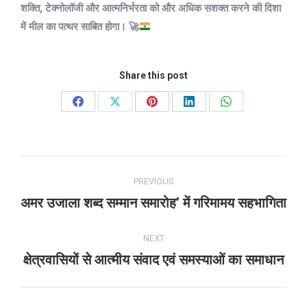
शक्ति, टेक्नोलॉजी और आत्मनिर्भरता को और अधिक सशक्त करने की दिशा
में मील का पत्थर साबित होगा।
🚀
Share this post
Share
Share
Share
Share
Share
on
on
on
on
on
Facebook
X
Pinterest
LinkedIn
WhatsApp
Post
PREVIOUS
navigation
अमर उजाला शब्द सम्मान समारोह’ में गरिमामय सहभागिता
Previous
post:
NEXT
क्षेत्रवासियों से आत्मीय संवाद एवं समस्याओं का समाधान
Next
post: