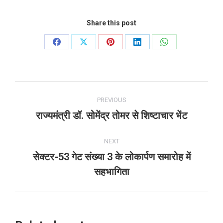
Share this post
Share
Share
Share
Share
Share
on
on
on
on
on
Facebook
X
Pinterest
LinkedIn
WhatsApp
Post
PREVIOUS
navigation
राज्यमंत्री डॉ. सोमेंद्र तोमर से शिष्टाचार भेंट
Previous
post:
NEXT
सेक्टर-53 गेट संख्या 3 के लोकार्पण समारोह में
Next
सहभागिता
post: