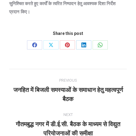
सुनिश्चित करते हुए कार्यों के त्वरित निष्पादन हेतु आवश्यक दिशा निर्देश
प्रदान किए।
Share this post
Share
Share
Share
Share
Share
on
on
on
on
on
Facebook
X
Pinterest
LinkedIn
WhatsApp
Post
PREVIOUS
navigation
जनहित में बिजली समस्याओं के समाधान हेतु महत्वपूर्ण
Previous
बैठक
post:
NEXT
गौतमबुद्ध नगर में डी.ई.सी. बैठक के माध्यम से विद्युत
Next
परियोजनाओं की समीक्षा