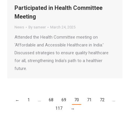
Participated in Health Committee
Meeting
News
By
sameer
March 24, 2025
Attended the Health Committee meeting on
‘Affordable and Accessible Healthcare in India.’
Discussed strategies to ensure quality healthcare
for all, strengthening India’s path to a healthier
future.
←
1
…
68
69
70
71
72
…
117
→