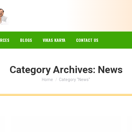
EWS
GALLERY
RESOURCES
BLOGS
VIKAS KARYA
RCES
BLOGS
VIKAS KARYA
CONTACT US
Category Archives:
News
You are here:
Home
Category "News"