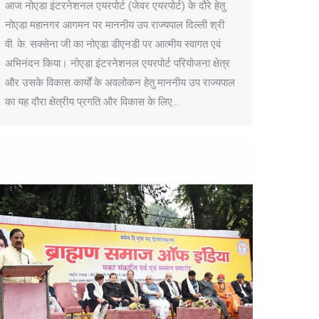
आज नोएडा इंटरनेशनल एयरपोर्ट (जेवर एयरपोर्ट) के दौरे हेतु
नोएडा महानगर आगमन पर माननीय उप राज्यपाल दिल्ली श्री
वी. के. सक्सेना जी का नोएडा डीएनडी पर आत्मीय स्वागत एवं
अभिनंदन किया। नोएडा इंटरनेशनल एयरपोर्ट परियोजना क्षेत्र
और उसके विकास कार्यों के अवलोकन हेतु माननीय उप राज्यपाल
का यह दौरा क्षेत्रीय प्रगति और विकास के लिए…