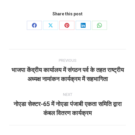
Share this post
Share
Share
Share
Share
Share
on
on
on
on
on
Facebook
X
Pinterest
LinkedIn
WhatsApp
Post
PREVIOUS
navigation
भाजपा केंद्रीय कार्यालय में संगठन पर्व के तहत राष्ट्रीय
Previous
अध्यक्ष नामांकन कार्यक्रम में सहभागिता
post:
NEXT
नोएडा सेक्टर-65 में नोएडा पंजाबी एकता समिति द्वारा
Next
कंबल वितरण कार्यक्रम
post: