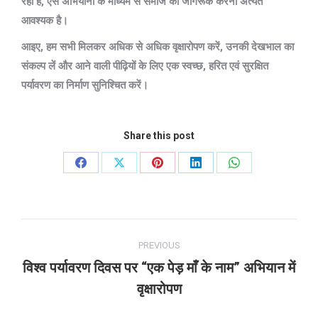
रही हैं, ऐसे अभियानों के माध्यम से समाज को जागरूक करना अत्यंत
आवश्यक है।
आइए, हम सभी मिलकर अधिक से अधिक वृक्षारोपण करें, उनकी देखभाल का
संकल्प लें और आने वाली पीढ़ियों के लिए एक स्वच्छ, हरित एवं सुरक्षित
पर्यावरण का निर्माण सुनिश्चित करें।
Share this post
Share
Share
Share
Share
Share
on
on
on
on
on
Facebook
X
Pinterest
LinkedIn
WhatsApp
Post
PREVIOUS
navigation
विश्व पर्यावरण दिवस पर “एक पेड़ माँ के नाम” अभियान में
Previous
वृक्षारोपण
post: