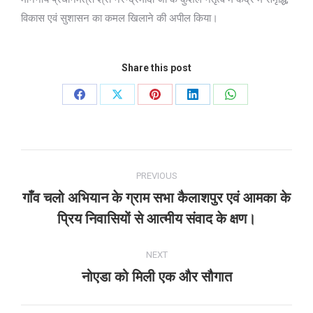
विकास एवं सुशासन का कमल खिलाने की अपील किया।
Share this post
Share
Share
Share
Share
Share
on
on
on
on
on
Facebook
X
Pinterest
LinkedIn
WhatsApp
Post
PREVIOUS
navigation
गाँव चलो अभियान के ग्राम सभा कैलाशपुर एवं आमका के
Previous
प्रिय निवासियों से आत्मीय संवाद के क्षण।
post:
NEXT
नोएडा को मिली एक और सौगात
Next
post: