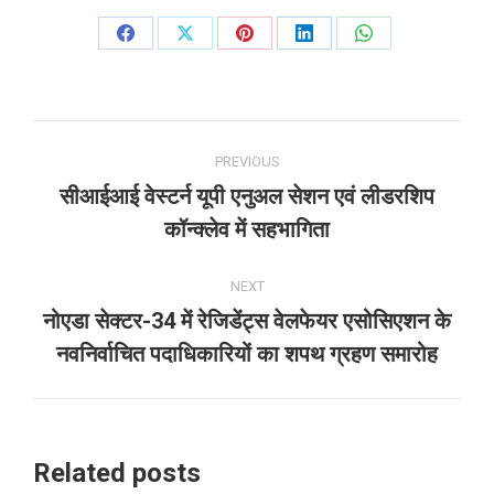
Share
Share
Share
Share
Share
on
on
on
on
on
Facebook
X
Pinterest
LinkedIn
WhatsApp
Post
PREVIOUS
navigation
सीआईआई वेस्टर्न यूपी एनुअल सेशन एवं लीडरशिप
Previous
कॉन्क्लेव में सहभागिता
post:
NEXT
नोएडा सेक्टर-34 में रेजिडेंट्स वेलफेयर एसोसिएशन के
Next
नवनिर्वाचित पदाधिकारियों का शपथ ग्रहण समारोह
post:
Related posts