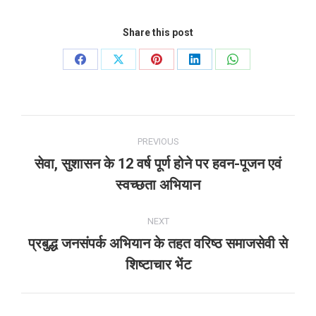
Share this post
Share
Share
Share
Share
Share
on
on
on
on
on
Facebook
X
Pinterest
LinkedIn
WhatsApp
Post
PREVIOUS
navigation
सेवा, सुशासन के 12 वर्ष पूर्ण होने पर हवन-पूजन एवं
Previous
स्वच्छता अभियान
post:
NEXT
प्रबुद्ध जनसंपर्क अभियान के तहत वरिष्ठ समाजसेवी से
Next
शिष्टाचार भेंट
post: